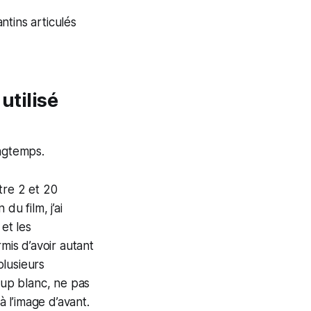
antins articulés
utilisé
ongtemps.
tre 2 et 20
u film, j’ai
et les
mis d’avoir autant
plusieurs
oup blanc, ne pas
à l’image d’avant.