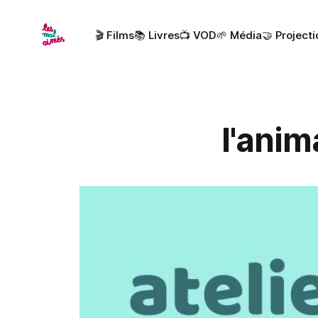
🎬 Films
📚 Livres
📺 VOD
🌱 Média
🤝 Project
l'anim