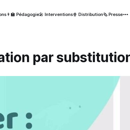
ions
👨‍🏫 Pédagogie
🎤 Interventions
🍿 Distribution
🗞 Presse
ation par substitutio