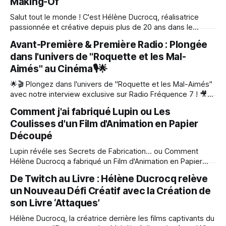
naturaliste passionné, nous avons exploré les
Making-Of
Salut tout le monde ! C'est Hélène Ducrocq, réalisatrice
passionnée et créative depuis plus de 20 ans dans le
monde captivant du cinéma d'animation. Je suis tellement
Avant-Première & Première Radio : Plongée
fière de partager avec vous mon incroyable aventure de
dans l'univers de "Roquette et les Mal-
création, où j'ai relevé le défi fou de réaliser
Aimés" au Cinéma🎙️🌟
🌟🎬 Plongez dans l'univers de "Roquette et les Mal-Aimés"
avec notre interview exclusive sur Radio Fréquence 7 ! 🎥✨
Bienvenue dans l'énergie créative de Radio Fréquence 7.
Comment j'ai fabriqué Lupin ou Les
Embarquez pour une exploration exclusive de l’univers de
Coulisses d'un Film d'Animation en Papier
"Roquette et les Mal-Aimés". Vos guides privilégiés
Découpé
Lupin révéle ses Secrets de Fabrication… ou Comment
Hélène Ducrocq a fabriqué un Film d'Animation en Papier
Découpé sur le Loup ! Lupin Révélé : Les Secrets d'un Film
De Twitch au Livre : Hélène Ducrocq relève
d'Animation en Papier Découpé Bonjour mes Chers
un Nouveau Défi Créatif avec la Création de
Spectateurs Bien-Aimés, ainsi qu'à tous les passionnés
son Livre ‘Attaques’
Hélène Ducrocq, la créatrice derrière les films captivants du