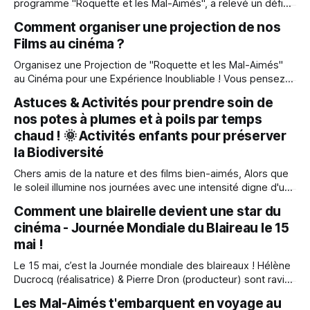
programme "Roquette et les Mal-Aimés", a relevé un défi
audacieux : réaliser quatre nouveaux films en deux ans, en
Comment organiser une projection de nos
direct sur Twitch. Un pari qui semble surréaliste, mais
Films au cinéma ?
aujourd'hui, ces quatre œuvres existent bel et bien, prêtes
Organisez une Projection de "Roquette et les Mal-Aimés"
au Cinéma pour une Expérience Inoubliable ! Vous pensez
avoir manqué l'occasion de voir nos films "Les Mal-Aimés"
Astuces & Activités pour prendre soin de
ou "Roquette et les Mal-Aimés" au cinéma ? Rassurez-
nos potes à plumes et à poils par temps
vous, une séance est toujours possible,
chaud ! 🌞 Activités enfants pour préserver
la Biodiversité
Chers amis de la nature et des films bien-aimés, Alors que
le soleil illumine nos journées avec une intensité digne d'une
superstar hollywoodienne, il est de notre devoir de veiller
Comment une blairelle devient une star du
sur nos amis à poils et à plumes qui cherchent un moyen de
cinéma - Journée Mondiale du Blaireau le 15
se rafraîchir. Dans cet
mai !
Le 15 mai, c’est la Journée mondiale des blaireaux ! Hélène
Ducrocq (réalisatrice) & Pierre Dron (producteur) sont ravis
de vous inviter à cette occasion unique de plonger dans les
Les Mal-Aimés t'embarquent en voyage au
coulisses captivantes de la production d'un film