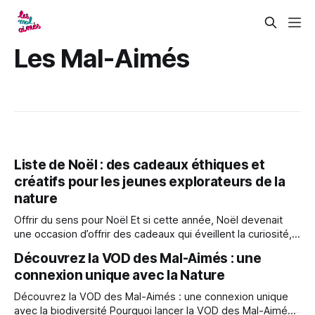
Les Mal-Aimés
Liste de Noël : des cadeaux éthiques et
créatifs pour les jeunes explorateurs de la
nature
Offrir du sens pour Noël Et si cette année, Noël devenait
une occasion d’offrir des cadeaux qui éveillent la curiosité,
développent l’imaginaire et rapprochent les enfants de la
Découvrez la VOD des Mal-Aimés : une
nature ? Notre sélection, pensée pour les enfants à partir
connexion unique avec la Nature
de 3 ans, propose des cadeaux éthiques et créatifs autour
de
Découvrez la VOD des Mal-Aimés : une connexion unique
avec la biodiversité Pourquoi lancer la VOD des Mal-Aimés