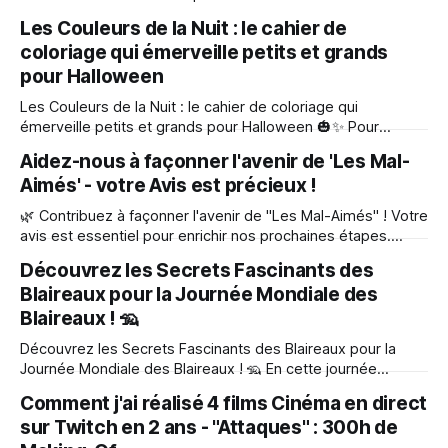
? Depuis la sortie en salles des films Les Mal-Aimés et
Les Couleurs de la Nuit : le cahier de
Roquette et les Mal-Aimés, une chose est claire : ces
coloriage qui émerveille petits et grands
histoires résonnent avec les enfants, leurs familles et les
enseignants.
pour Halloween
Les Couleurs de la Nuit : le cahier de coloriage qui
émerveille petits et grands pour Halloween 🎃✨ Pour
Halloween, découvrez Les Couleurs de la Nuit, un tout
Aidez-nous à façonner l'avenir de 'Les Mal-
nouveau cahier de coloriage inspiré des adorables héros de
Aimés' - votre Avis est précieux !
Maraude & Murphy, issus de l'univers des Mal-Aimés, en
film et en
🌿 Contribuez à façonner l'avenir de "Les Mal-Aimés" ! Votre
avis est essentiel pour enrichir nos prochaines étapes.
Répondez à notre questionnaire dès maintenant et faites
Découvrez les Secrets Fascinants des
entendre votre voix pour la biodiversité et la créativité des
Blaireaux pour la Journée Mondiale des
enfants. Je donne mon avis ! Valence, début juillet 2024
Très cher
Blaireaux ! 🦡
Découvrez les Secrets Fascinants des Blaireaux pour la
Journée Mondiale des Blaireaux ! 🦡 En cette journée
spéciale du 15 mai dédiée aux blaireaux, nous vous invitons
Comment j'ai réalisé 4 films Cinéma en direct
à plonger dans l'univers captivant de cet animal souvent
sur Twitch en 2 ans - "Attaques" : 300h de
méconnu. Accompagnés de Jean-Marie Ouary, un guide