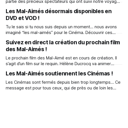
partie des précieux spectateurs qui ont suivi notre voyage
cinématographique. Vous avez vibré avec les vers de terre,
Les Mal-Aimés désormais disponibles en
frissonné avec “Maraude et Murphy”, exploré les bois en
DVD et VOD !
compagnie de “Lupin”, et surmonté votre peur de l'
Tu le sais si tu nous suis depuis un moment… nous avons
imaginé “les mal-aimés” pour le Cinéma. Découvrir ces
histoires, dans un cadre magique, sur grand écran, où tout
Suivez en direct la création du prochain film
est fait pour être là, présent avec nos animaux mal-aimés
des Mal-Aimés !
qu’on découvre… Se concentrer sur l’histoire
Le prochain film des Mal-Aimé est en cours de création. Il
s’agit d’un film sur le requin. Hélène Ducrocq va animer
chaque jour en direct sur sa chaîne Twitch. Soyez les
Les Mal-Aimés soutiennent les Cinémas !
premiers spectateurs bien aimés ! Découvrez en exclusivité
les premières images du film ! C’est gratuit et
Les Cinémas sont fermés depuis bien trop longtemps… Ce
message est pour tous ceux, qui de près ou de loin les
animent, les fréquentent, les font vivre ! Salut très cher
Cinéma, Ici Pierre - Producteur & Hélène - Réalisatrice du
Film “Les Mal-Aimés” sorti au cinéma le 16.09.2020. Nous