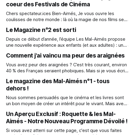
coeur des Festivals de Cinéma
extraordinaire qui célèbre la journée mondiale du Blaireau
organisée par l&
Chers spectateur.ices Bien-Aimés, Je vous ouvre les
coulisses de notre monde : là où la magie de nos films se
mêle à l'effervescence des festivals de cinéma.
Le Magazine n°2 est sorti
Accrochez-vous, car je vous embarque pour un road-trip
passionnant à travers l'univers des "Mal-Aimés&
Depuis ce début d’année, l’équipe Les Mal-Aimés propose
une nouvelle expérience aux enfants (et aux adultes) : un
Magazine numérique et gratuit pour parler biodiversité de
Comment j'ai vaincu ma peur des araignées
façon créative et ludique 1 trimestriel, qui sort à chaque
nouvelle saison, avec : * des Histoires, * des Jeux, * des
Vous avez peur des araignées ? C’est très courant, environ
Actualités, * des Activités, * des
40 % des Français seraient phobiques. Mais si je vous écris
aujourd’hui, c’est pour vous raconter comment je suis
Le magazine des Mal-Aimés n°1 - tous
passée d’ultra-arachnophobe à être capable de prendre
dehors !
une araignée dans la main. Oui, je vous promets, c’est
Nous sommes persuadés que le cinéma et les livres sont
un bon moyen de créer un intérêt pour le vivant. Mais avec
le retour du printemps : tout le monde dehors ! C’est
Un Aperçu Exclusif : Roquette & les Mal-
l’occasion de renouer un lien avec la Nature, et nos Mal-
Aimés - Notre Nouveau Programme Dévoilé !
Aimés sont là pour vous accompagner.
Si vous avez atterri sur cette page, c'est que vous faites