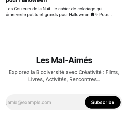
pour Halloween
Les Couleurs de la Nuit : le cahier de coloriage qui
émerveille petits et grands pour Halloween 🎃✨ Pour
Halloween, découvrez Les Couleurs de la Nuit, un tout
nouveau cahier de coloriage inspiré des adorables héros de
Maraude & Murphy, issus de l'univers des Mal-Aimés, en
film et en
Les Mal-Aimés
Explorez la Biodiversité avec Créativité : Films,
Livres, Activités, Rencontres...
Subscribe