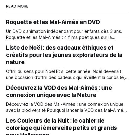
READ MORE
Roquette et les Mal-Aimés en DVD
Un DVD d’animation indépendant pour enfants dès 3 ans.
Roquette et les Mal-Aimés : 4 films poétiques sur la
biodiversité, avec bonus et ressources pédagogiques.
Liste de Noël : des cadeaux éthiques et
créatifs pour les jeunes explorateurs de la
nature
Offrir du sens pour Noël Et si cette année, Noël devenait
une occasion d’offrir des cadeaux qui éveillent la curiosité,
développent l’imaginaire et rapprochent les enfants de la
Découvrez la VOD des Mal-Aimés : une
nature ? Notre sélection, pensée pour les enfants à partir
connexion unique avec la Nature
de 3 ans, propose des cadeaux éthiques et créatifs autour
de
Découvrez la VOD des Mal-Aimés : une connexion unique
avec la biodiversité Pourquoi lancer la VOD des Mal-Aimés
? Depuis la sortie en salles des films Les Mal-Aimés et
Les Couleurs de la Nuit : le cahier de
Roquette et les Mal-Aimés, une chose est claire : ces
coloriage qui émerveille petits et grands
histoires résonnent avec les enfants, leurs familles et les
enseignants.