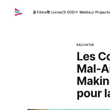
🎬 Films
📚 Livres
📺 VOD
🌱 Média
🤝 Project
RACONTER
Les C
Mal-Ai
Makin
pour l