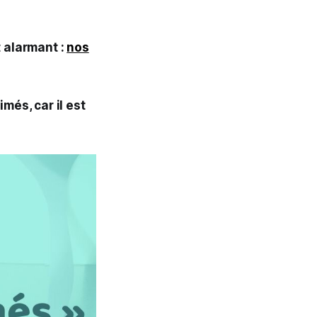
t alarmant :
nos
més, car il est