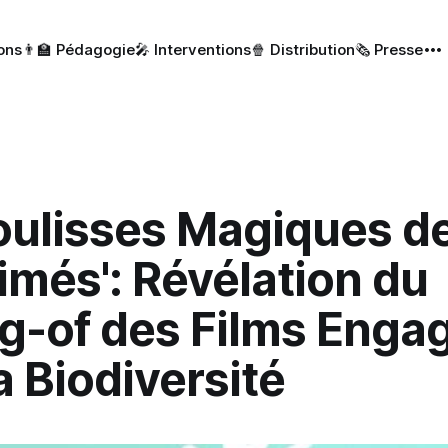
ions
👨‍🏫 Pédagogie
🎤 Interventions
🍿 Distribution
🗞 Presse
oulisses Magiques de
més': Révélation du
g-of des Films Enga
a Biodiversité