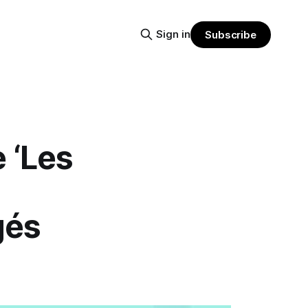
Sign in
Subscribe
 ‘Les
gés