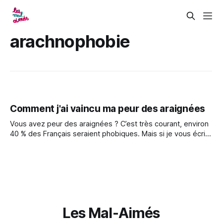
arachnophobie
Comment j'ai vaincu ma peur des araignées
Vous avez peur des araignées ? C’est très courant, environ
40 % des Français seraient phobiques. Mais si je vous écris
aujourd’hui, c’est pour vous raconter comment je suis
passée d’ultra-arachnophobe à être capable de prendre
une araignée dans la main. Oui, je vous promets, c’est
Les Mal-Aimés