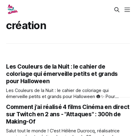
création
Les Couleurs de la Nuit : le cahier de
coloriage qui émerveille petits et grands
pour Halloween
Les Couleurs de la Nuit : le cahier de coloriage qui
émerveille petits et grands pour Halloween 🎃✨ Pour
Halloween, découvrez Les Couleurs de la Nuit, un tout
Comment j'ai réalisé 4 films Cinéma en direct
nouveau cahier de coloriage inspiré des adorables héros de
sur Twitch en 2 ans - "Attaques" : 300h de
Maraude & Murphy, issus de l'univers des Mal-Aimés, en
film et en
Making-Of
Salut tout le monde ! C'est Hélène Ducrocq, réalisatrice