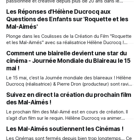
passionnée et créative depuis plus de 20 ans dans le
monde captivant du cinéma d'animation. Je suis tellement
Les Réponses d'Hélène Ducrocq aux
fière de partager avec vous mon incroyable aventure de
Questions des Enfants sur 'Roquette et les
création, où j'ai relevé le défi fou de réaliser
Mal-Aimés'
Plonge dans les Coulisses de la Création du Film "Roquette
et les Mal-Aimés" avec sa réalisatrice Hélène Ducrocq !
Salut Chers Spectateurs Bien-Aimés ! Ici, Hélène Ducrocq, la
Comment une blairelle devient une star du
réalisatrice du Film "Roquette et les Mal-Aimés",
cinéma - Journée Mondiale du Blaireau le 15
actuellement en salle depuis sa sortie le 7 février 2024.
mai !
Le 15 mai, c’est la Journée mondiale des blaireaux ! Hélène
Ducrocq (réalisatrice) & Pierre Dron (producteur) sont ravis
de vous inviter à cette occasion unique de plonger dans les
Suivez en direct la création du prochain film
coulisses captivantes de la production d'un film
des Mal-Aimés !
extraordinaire qui célèbre la journée mondiale du Blaireau
organisée par l&
Le prochain film des Mal-Aimé est en cours de création. Il
s’agit d’un film sur le requin. Hélène Ducrocq va animer
chaque jour en direct sur sa chaîne Twitch. Soyez les
Les Mal-Aimés soutiennent les Cinémas !
premiers spectateurs bien aimés ! Découvrez en exclusivité
les premières images du film ! C’est gratuit et
Les Cinémas sont fermés depuis bien trop longtemps… Ce