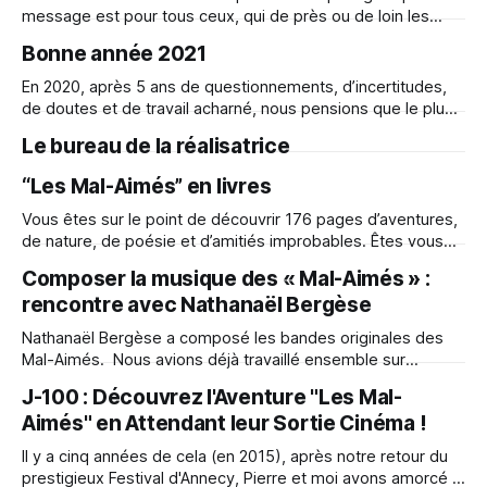
message est pour tous ceux, qui de près ou de loin les
animent, les fréquentent, les font vivre ! Salut très cher
Bonne année 2021
Cinéma, Ici Pierre - Producteur & Hélène - Réalisatrice du
Film “Les Mal-Aimés” sorti au cinéma le 16.09.2020. Nous
En 2020, après 5 ans de questionnements, d’incertitudes,
de doutes et de travail acharné, nous pensions que le plus
dur était fait. C’était sans compter sur ce qui est arrivé :-)
Le bureau de la réalisatrice
Alors, chaque mot, chaque commande, chaque attention
nous a touché profondément ! Encore une fois, de la part
“Les Mal-Aimés” en livres
de
Vous êtes sur le point de découvrir 176 pages d’aventures,
de nature, de poésie et d’amitiés improbables. Êtes vous
prêts, chers lecteurs bien-aimés ? Nous commençons avec
Composer la musique des « Mal-Aimés » :
l’histoire de Lupin, écrit par Pierre-Luc Granjon et illustré par
rencontre avec Nathanaël Bergèse
Hélène Ducrocq Lupin - le livre Et comme je vois
Nathanaël Bergèse a composé les bandes originales des
Mal-Aimés. Nous avions déjà travaillé ensemble sur
d’autres films, et depuis le début, il a été partant pour ce
J-100 : Découvrez l'Aventure "Les Mal-
projet atypique. Il aura fallu 5 ans pour assembler tous les
Aimés" en Attendant leur Sortie Cinéma !
morceaux et créer le bel univers musical des films. Une
Il y a cinq années de cela (en 2015), après notre retour du
prestigieux Festival d'Annecy, Pierre et moi avons amorcé la