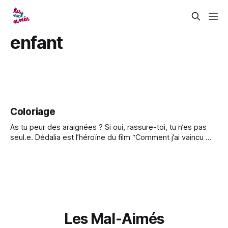
enfant
Coloriage
As tu peur des araignées ? Si oui, rassure-toi, tu n’es pas
seul.e. Dédalia est l’héroïne du film “Comment j’ai vaincu ma
peur des humains”. Accompagnée de sa meilleure amie
Ykari, elles entreprennent un voyage à New York, mais
Dédalia a si peur des humains qu’
Les Mal-Aimés