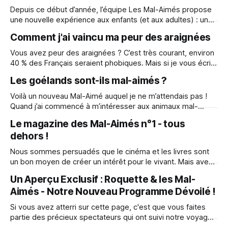
extraordinaire qui célèbre la journée mondiale du Blaireau
Depuis ce début d’année, l’équipe Les Mal-Aimés propose
organisée par l&
une nouvelle expérience aux enfants (et aux adultes) : un
Magazine numérique et gratuit pour parler biodiversité de
Comment j'ai vaincu ma peur des araignées
façon créative et ludique 1 trimestriel, qui sort à chaque
nouvelle saison, avec : * des Histoires, * des Jeux, * des
Vous avez peur des araignées ? C’est très courant, environ
Actualités, * des Activités, * des
40 % des Français seraient phobiques. Mais si je vous écris
aujourd’hui, c’est pour vous raconter comment je suis
Les goélands sont-ils mal-aimés ?
passée d’ultra-arachnophobe à être capable de prendre
une araignée dans la main. Oui, je vous promets, c’est
Voilà un nouveau Mal-Aimé auquel je ne m’attendais pas !
Quand j’ai commencé à m’intéresser aux animaux mal-
aimés avec les chauves-souris, j’ai ouvert une boîte de
Le magazine des Mal-Aimés n°1 - tous
pandore : plus on prête attention au monde qui nous
dehors !
entoure, et plus on découvre que notre écosystème est
Nous sommes persuadés que le cinéma et les livres sont
un bon moyen de créer un intérêt pour le vivant. Mais avec
le retour du printemps : tout le monde dehors ! C’est
Un Aperçu Exclusif : Roquette & les Mal-
l’occasion de renouer un lien avec la Nature, et nos Mal-
Aimés - Notre Nouveau Programme Dévoilé !
Aimés sont là pour vous accompagner.
Si vous avez atterri sur cette page, c'est que vous faites
partie des précieux spectateurs qui ont suivi notre voyage
cinématographique. Vous avez vibré avec les vers de terre,