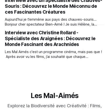
Interview avec un Spécialiste des Chauves-
faisables près de chez toi ou sur ton lieu de vacances ! Qu’il
Souris : Découvrez le Monde Méconnu de
s’agisse de compter
ces Fascinantes Créatures
Aujourd’hui je t’emmène aux pays des chauves-souris…
Bonjour cher spectateur Bien-Aimé ! Je suis Hélène, la
réalisatrice du court métrage "Maraude et Murphy", qui est
Interview avec Christine Rollard -
le premier film de la série "Les Mal-Aimés". Ce film a été
Spécialiste des Araignées : Découvrez le
une aventure passionnante pour moi,
Monde Fascinant des Arachnides
Les Mal Aimés c'est un programme cinéma, mais pas que !
Après avoir vu les films, j’ai souhaité que chaque
spectateur soit invité à découvrir la nature qui l'entoure
(même en ville !). Aujourd'hui, Christine Rollard nous dévoile
mille choses fabuleuses sur ces petite bêtes
Les Mal-Aimés
Explorez la Biodiversité avec Créativité : Films,