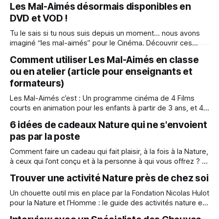
Les Mal-Aimés désormais disponibles en
frissonné avec “Maraude et Murphy”, exploré les bois en
DVD et VOD !
compagnie de “Lupin”, et surmonté votre peur de l'
Tu le sais si tu nous suis depuis un moment… nous avons
imaginé “les mal-aimés” pour le Cinéma. Découvrir ces
histoires, dans un cadre magique, sur grand écran, où tout
Comment utiliser Les Mal-Aimés en classe
est fait pour être là, présent avec nos animaux mal-aimés
ou en atelier (article pour enseignants et
qu’on découvre… Se concentrer sur l’histoire
formateurs)
Les Mal-Aimés c’est : Un programme cinéma de 4 Films
courts en animation pour les enfants à partir de 3 ans, et 4
livres, qui parlent de Biodiversité, à travers les aventures de
6 idées de cadeaux Nature qui ne s'envoient
chauves-souris (Maraude & Murphy), de vers de terre,
pas par la poste
(Terre de Vers), d’un loup (Lupin)
Comment faire un cadeau qui fait plaisir, à la fois à la Nature,
à ceux qui l’ont conçu et à la personne à qui vous offrez ? •
la Nature a apprécié notre confinement • on peut se faire
Trouver une activité Nature près de chez soi
plaisir en étant acteur du mouvement “Nature Way of Life” •
pas de déchet,
Un chouette outil mis en place par la Fondation Nicolas Hulot
pour la Nature et l’Homme : le guide des activités nature en
France. Ponctuelles ou sur le long terme, ces activités sont