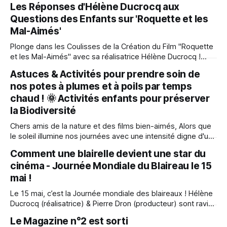
Les Réponses d'Hélène Ducrocq aux
entendre votre voix pour la biodiversité et la créativité des
Questions des Enfants sur 'Roquette et les
enfants. Je donne mon avis ! Valence, début juillet 2024
Très cher
Mal-Aimés'
Plonge dans les Coulisses de la Création du Film "Roquette
et les Mal-Aimés" avec sa réalisatrice Hélène Ducrocq !
Salut Chers Spectateurs Bien-Aimés ! Ici, Hélène Ducrocq, la
Astuces & Activités pour prendre soin de
réalisatrice du Film "Roquette et les Mal-Aimés",
nos potes à plumes et à poils par temps
actuellement en salle depuis sa sortie le 7 février 2024.
chaud ! 🌞 Activités enfants pour préserver
la Biodiversité
Chers amis de la nature et des films bien-aimés, Alors que
le soleil illumine nos journées avec une intensité digne d'une
superstar hollywoodienne, il est de notre devoir de veiller
Comment une blairelle devient une star du
sur nos amis à poils et à plumes qui cherchent un moyen de
cinéma - Journée Mondiale du Blaireau le 15
se rafraîchir. Dans cet
mai !
Le 15 mai, c’est la Journée mondiale des blaireaux ! Hélène
Ducrocq (réalisatrice) & Pierre Dron (producteur) sont ravis
de vous inviter à cette occasion unique de plonger dans les
Le Magazine n°2 est sorti
coulisses captivantes de la production d'un film