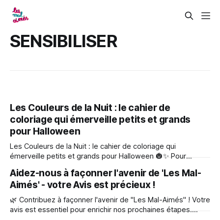
SENSIBILISER
Les Couleurs de la Nuit : le cahier de
coloriage qui émerveille petits et grands
pour Halloween
Les Couleurs de la Nuit : le cahier de coloriage qui
émerveille petits et grands pour Halloween 🎃✨ Pour
Halloween, découvrez Les Couleurs de la Nuit, un tout
Aidez-nous à façonner l'avenir de 'Les Mal-
nouveau cahier de coloriage inspiré des adorables héros de
Aimés' - votre Avis est précieux !
Maraude & Murphy, issus de l'univers des Mal-Aimés, en
film et en
🌿 Contribuez à façonner l'avenir de "Les Mal-Aimés" ! Votre
avis est essentiel pour enrichir nos prochaines étapes.
Répondez à notre questionnaire dès maintenant et faites