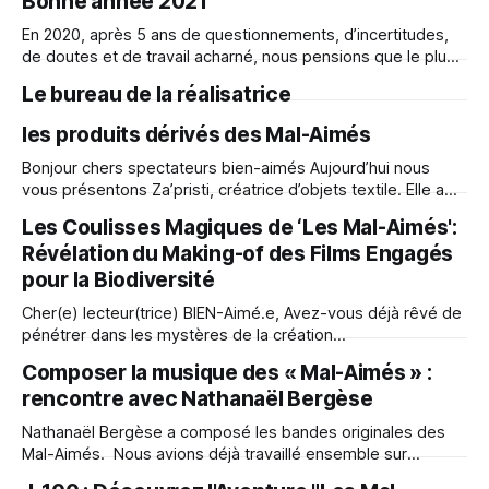
Bonne année 2021
chauves-souris (Maraude & Murphy), de vers de terre,
(Terre de Vers), d’un loup (Lupin)
En 2020, après 5 ans de questionnements, d’incertitudes,
de doutes et de travail acharné, nous pensions que le plus
dur était fait. C’était sans compter sur ce qui est arrivé :-)
Le bureau de la réalisatrice
Alors, chaque mot, chaque commande, chaque attention
nous a touché profondément ! Encore une fois, de la part
les produits dérivés des Mal-Aimés
de
Bonjour chers spectateurs bien-aimés Aujourd’hui nous
vous présentons Za’pristi, créatrice d’objets textile. Elle a
conçu et cousu plein d’objets uniques que vous pouvez
Les Coulisses Magiques de ‘Les Mal-Aimés':
retrouver dans la boutique. Fabriqué dans la Drôme, les
Révélation du Making-of des Films Engagés
trousses, fanions et sac à dos sont tous très beaux et
s’envoient
pour la Biodiversité
Cher(e) lecteur(trice) BIEN-Aimé.e, Avez-vous déjà rêvé de
pénétrer dans les mystères de la création
cinématographique, en particulier celle d'un programme
Composer la musique des « Mal-Aimés » :
aussi singulier que les "Mal-Aimés" ? Préparez-vous à un
rencontre avec Nathanaël Bergèse
voyage dans les coulisses de la magie du cinéma et
découvrez
Nathanaël Bergèse a composé les bandes originales des
Mal-Aimés. Nous avions déjà travaillé ensemble sur
d’autres films, et depuis le début, il a été partant pour ce