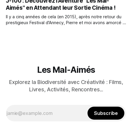
J-100 : Découvrez l'Aventure "Les Mal-
projet atypique. Il aura fallu 5 ans pour assembler tous les
Aimés" en Attendant leur Sortie Cinéma !
morceaux et créer le bel univers musical des films. Une
Il y a cinq années de cela (en 2015), après notre retour du
prestigieux Festival d'Annecy, Pierre et moi avons amorcé la
genèse d'un projet ambitieux qui verra enfin le jour dans
seulement 100 jours ! Au sein de Citron Bien Cinéma, nous
sommes emplis de fierté
Les Mal-Aimés
Explorez la Biodiversité avec Créativité : Films,
Livres, Activités, Rencontres...
Subscribe