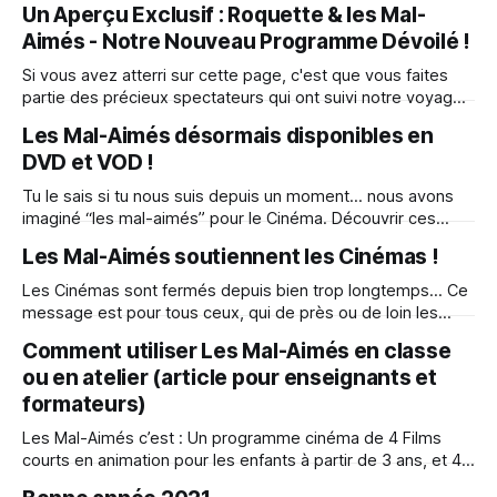
Un Aperçu Exclusif : Roquette & les Mal-
Accrochez-vous, car je vous embarque pour un road-trip
Aimés - Notre Nouveau Programme Dévoilé !
passionnant à travers l'univers des "Mal-Aimés&
Si vous avez atterri sur cette page, c'est que vous faites
partie des précieux spectateurs qui ont suivi notre voyage
cinématographique. Vous avez vibré avec les vers de terre,
Les Mal-Aimés désormais disponibles en
frissonné avec “Maraude et Murphy”, exploré les bois en
DVD et VOD !
compagnie de “Lupin”, et surmonté votre peur de l'
Tu le sais si tu nous suis depuis un moment… nous avons
imaginé “les mal-aimés” pour le Cinéma. Découvrir ces
histoires, dans un cadre magique, sur grand écran, où tout
Les Mal-Aimés soutiennent les Cinémas !
est fait pour être là, présent avec nos animaux mal-aimés
qu’on découvre… Se concentrer sur l’histoire
Les Cinémas sont fermés depuis bien trop longtemps… Ce
message est pour tous ceux, qui de près ou de loin les
animent, les fréquentent, les font vivre ! Salut très cher
Comment utiliser Les Mal-Aimés en classe
Cinéma, Ici Pierre - Producteur & Hélène - Réalisatrice du
ou en atelier (article pour enseignants et
Film “Les Mal-Aimés” sorti au cinéma le 16.09.2020. Nous
formateurs)
Les Mal-Aimés c’est : Un programme cinéma de 4 Films
courts en animation pour les enfants à partir de 3 ans, et 4
livres, qui parlent de Biodiversité, à travers les aventures de