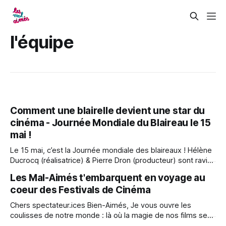
l'équipe
Comment une blairelle devient une star du
cinéma - Journée Mondiale du Blaireau le 15
mai !
Le 15 mai, c’est la Journée mondiale des blaireaux ! Hélène
Ducrocq (réalisatrice) & Pierre Dron (producteur) sont ravis
de vous inviter à cette occasion unique de plonger dans les
Les Mal-Aimés t'embarquent en voyage au
coulisses captivantes de la production d'un film
coeur des Festivals de Cinéma
extraordinaire qui célèbre la journée mondiale du Blaireau
organisée par l&
Chers spectateur.ices Bien-Aimés, Je vous ouvre les
coulisses de notre monde : là où la magie de nos films se
mêle à l'effervescence des festivals de cinéma.